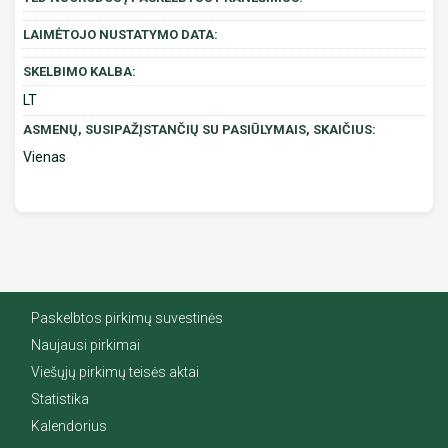
LAIMĖTOJO NUSTATYMO DATA:
SKELBIMO KALBA:
LT
ASMENŲ, SUSIPAŽĮSTANČIŲ SU PASIŪLYMAIS, SKAIČIUS:
Vienas
Paskelbtos pirkimų suvestinės
Naujausi pirkimai
Viešųjų pirkimų teisės aktai
Statistika
Kalendorius