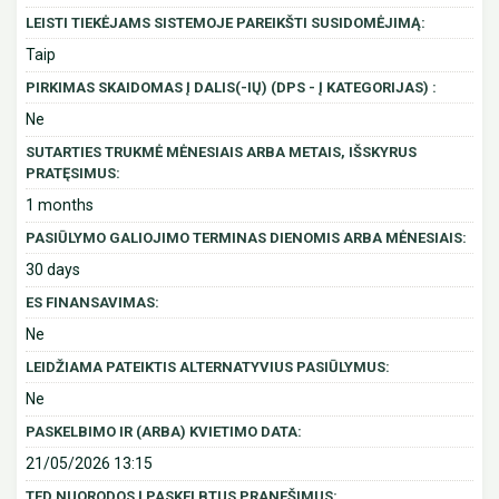
LEISTI TIEKĖJAMS SISTEMOJE PAREIKŠTI SUSIDOMĖJIMĄ:
Taip
PIRKIMAS SKAIDOMAS Į DALIS(-IŲ) (DPS - Į KATEGORIJAS) :
Ne
SUTARTIES TRUKMĖ MĖNESIAIS ARBA METAIS, IŠSKYRUS
PRATĘSIMUS:
1 months
PASIŪLYMO GALIOJIMO TERMINAS DIENOMIS ARBA MĖNESIAIS:
30 days
ES FINANSAVIMAS:
Ne
LEIDŽIAMA PATEIKTIS ALTERNATYVIUS PASIŪLYMUS:
Ne
PASKELBIMO IR (ARBA) KVIETIMO DATA:
21/05/2026 13:15
TED NUORODOS Į PASKELBTUS PRANEŠIMUS: