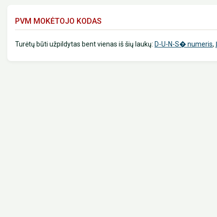
PVM MOKĖTOJO KODAS
Turėtų būti užpildytas bent vienas iš šių laukų:
D-U-N-S� numeris
,