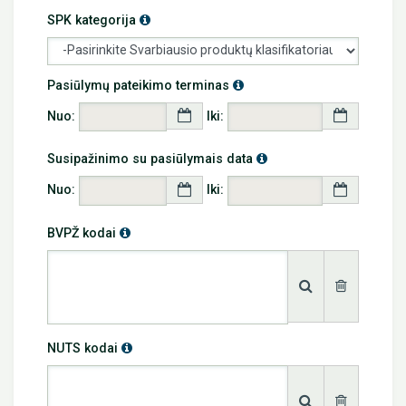
Info
SPK kategorija
Info
Pasiūlymų pateikimo terminas
Nuo:
Iki:
Info
Susipažinimo su pasiūlymais data
Nuo:
Iki:
Info
BVPŽ kodai
Info
NUTS kodai