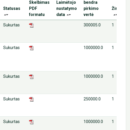
Skelbimas
Laimėtojo
bendra
Statusas
PDF
nustatymo
pirkimo
Žingsnis
formatu
data
vertė
Sukurtas
300005.0
1
Sukurtas
1000000.0
1
Sukurtas
1000000.0
1
Sukurtas
250000.0
1
Sukurtas
1000000.0
1