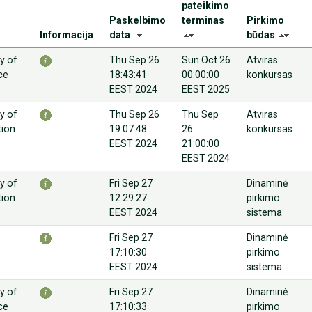
pateikimo
Paskelbimo
terminas
Pirkimo
Informacija
data
būdas
ry of
Thu Sep 26
Sun Oct 26
Atviras
ce
18:43:41
00:00:00
konkursas
EEST 2024
EEST 2025
ry of
Thu Sep 26
Thu Sep
Atviras
tion
19:07:48
26
konkursas
EEST 2024
21:00:00
EEST 2024
ry of
Fri Sep 27
Dinaminė
tion
12:29:27
pirkimo
EEST 2024
sistema
Fri Sep 27
Dinaminė
17:10:30
pirkimo
EEST 2024
sistema
ry of
Fri Sep 27
Dinaminė
ce
17:10:33
pirkimo