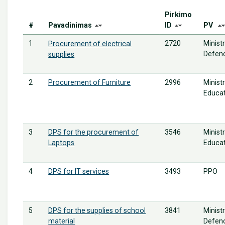
Pirkimo
#
Pavadinimas
ID
PV
1
2720
Minist
Procurement of electrical
Defen
supplies
2
2996
Minist
Procurement of Furniture
Educa
3
3546
Minist
DPS for the procurement of
Educa
Laptops
4
3493
PPO
DPS for IT services
5
3841
Minist
DPS for the supplies of school
Defen
material