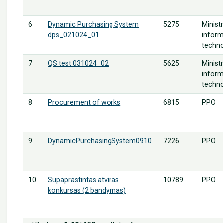
6
5275
Minist
Dynamic Purchasing System
inform
dps_021024_01
techn
7
5625
Minist
QS test 031024_02
inform
techn
8
6815
PPO
Procurement of works
9
7226
PPO
DynamicPurchasingSystem0910
10
10789
PPO
Supaprastintas atviras
konkursas (2 bandymas)