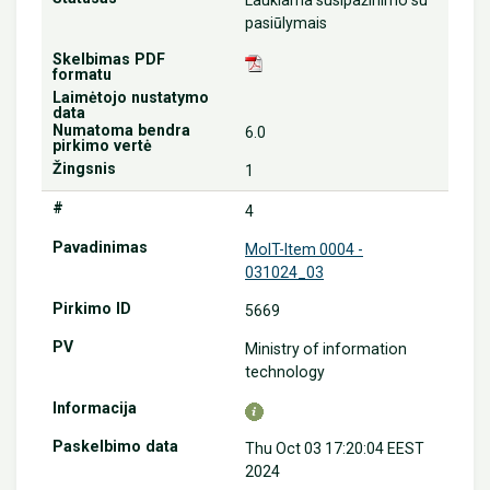
Laukiama susipažinimo su
pasiūlymais
6.0
1
4
MoIT-Item 0004 -
031024_03
5669
Ministry of information
technology
Thu Oct 03 17:20:04 EEST
2024