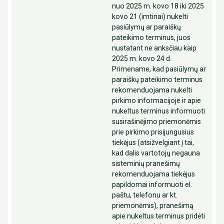
nuo 2025 m. kovo 18 iki 2025
kovo 21 (imtinai) nukelti
pasiūlymų ar paraiškų
pateikimo terminus, juos
nustatant ne anksčiau kaip
2025 m. kovo 24 d.
Primename, kad pasiūlymų ar
paraiškų pateikimo terminus
rekomenduojama nukelti
pirkimo informacijoje ir apie
nukeltus terminus informuoti
susirašinėjimo priemonėmis
prie pirkimo prisijungusius
tiekėjus (atsižvelgiant į tai,
kad dalis vartotojų negauna
sisteminių pranešimų
rekomenduojama tiekėjus
papildomai informuoti el.
paštu, telefonu ar kt.
priemonėmis), pranešimą
apie nukeltus terminus pridėti