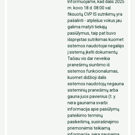
Informuojame, kad dalis 2025
m. kovo 18 d. 08:00 val.
fiksuotų CVP IS sutrikimų yra
pašalinti - atplėšus vokus jau
galima matyti tiekėjų
pasiūlymus, taip pat buvo
išspręstas sutrikimas kuomet
sistemos naudotojai negalėjo
į sistemą įkelti dokumentų.
Tačiau vis dar neveikia
pranešimų siuntimo iš
sistemos funkcionalumas,
kuomet didžioji dalis
sistemos naudotojų negauna
sisteminių pranešimų arba
gauna juos pavienius (t. y.
nėra gaunama svarbi
informacija apie pasiūlymų
pateikimo terminų
pasikeitimą, susirašinėjimo
priemonėmis teikiamą
informaciją, nėra gaunama