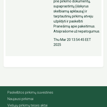
prie pirkimo dokumentų,
supaprastintų (išskyrus
skelbiamą apklausą) ir
tarptautinių pirkimų atveju
užpildyti ir paskelbti
Pranešimą apie pakeitimus.
Atsiprašome už nepatogumus.
Thu Mar 20 13:54:45 EET
2025
Paskelbtos pirkimų suvestinės
Naujausi pirkimai
Viešųjų pirkimų teisės aktai