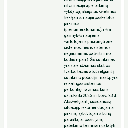
informacija apie pirkimų
vykdytojų išsiųstus kvietimus
tiekėjams, naujai paskelbtus
pirkimus
(prenumeratoriams), nėra
galimybės naujiems
vartotojams prisijungti prie
sistemos, nes iš sistemos
negaunamas patvirtinimo
kodas ir pan.). Šis sutrikimas
yra sprendžiamas skubos
tvarka, tačiau atsižvelgiant į
sutrikimo pobūdį ir mastą, yra
reikalingas sistemos
perkonfigūravimas, kuris
užtruks iki 2025 m. kovo 23 d.
Atsižvelgiant į susidariusią
situaciją, rekomenduojama
pirkimų vykdytojams kurių
paraiškų ar pasiūlymų
pateikimo terminai nustatyti