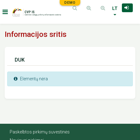
DEMO
LT
Informacijos sritis
DUK
Elementų nėra
Paskelbtos pirkimų suvestinės